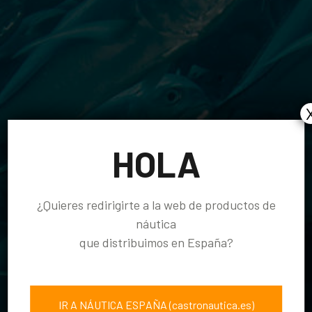
HOLA
¿Quieres redirigirte a la web de productos de
náutica
que distribuimos en España?
ACUICULTURA
IR A NÁUTICA ESPAÑA (castronautica.es)