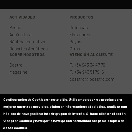
ACTIVIDADES
PRODUCTOS
Pesca
Defensas
Acuicultura
Flotadores
Náutica recreativa
Boyas
Deportes Acuáticos
Otros
SOBRE NOSOTROS
ATENCIÓN AL CLIENTE
Castro
T. +34 943 34 47 70
Magazine
F: +34 943 51 79 16
ccastro@ipcastro.com
Aviso legal
Configuración de Cookies en este sitio.
Utilizamos cookies propias para
Política de Cookies
mejorar nuestros servicios, elaborar información estadística, analizar sus
Política de Privacidad
hábitos de navegación e inferir grupos de interés. Si hace click en el botón
“Aceptar Cookies y navegar” o navega con normalidad acepta el empleo de
estas cookies.