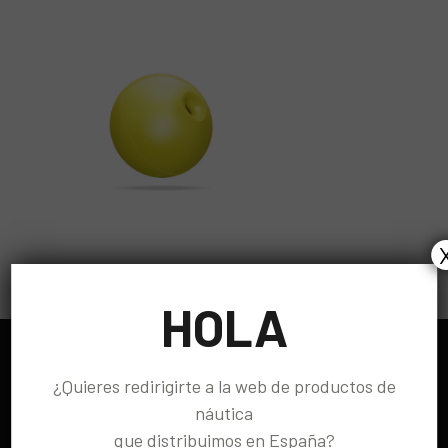
HOLA
¿Quieres redirigirte a la web de productos de
náutica
que distribuimos en España?