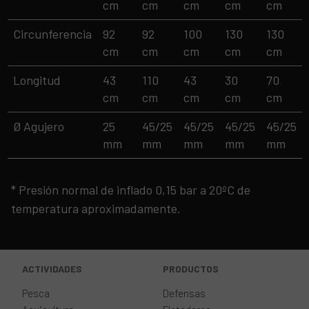
cm
cm
cm
cm
cm
Circunferencia
92
92
100
130
130
cm
cm
cm
cm
cm
Longitud
43
110
43
30
70
cm
cm
cm
cm
cm
Ø Agujero
25
45/25
45/25
45/25
45/25
mm
mm
mm
mm
mm
* Presión normal de inflado 0,15 bar a 20ºC de
temperatura aproximadamente.
ACTIVIDADES
PRODUCTOS
Pesca
Defensas