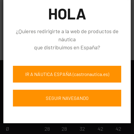
HOLA
¿Quieres redirigirte a la web de productos de
náutica
que distribuimos en España?
IR A NÁUTICA ESPAÑA (castronautica.es)
SEGUIR NAVEGANDO
REF
RPP-
RPP-
RPM-
RPG-
RPG-
1
2
1
1
2
Ø
28
28
32
42
42