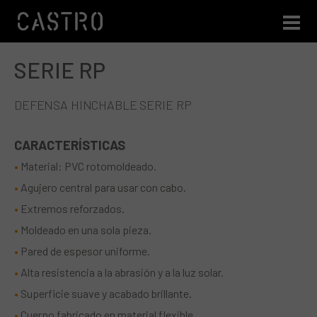
SERIE RP
Pasar al contenido principal
DEFENSA HINCHABLE SERIE RP
CARACTERÍSTICAS
Material: PVC rotomoldeado.
Agujero central para usar con cabo.
Extremos reforzados.
Moldeado en una sola pieza.
Pared de espesor uniforme.
Alta resistencia a la abrasión y a la luz solar.
Superficie suave y acabado brillante.
Cuerpo fabricado en material flexible.