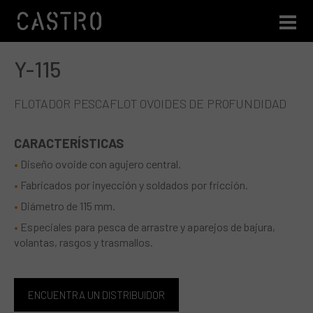
Y-115
Pasar al contenido principal
FLOTADOR PESCAFLOT OVOIDES DE PROFUNDIDAD
CARACTERÍSTICAS
Diseño ovoide con agujero central.
Fabricados por inyección y soldados por fricción.
Diámetro de 115 mm.
Especiales para pesca de arrastre y aparejos de bajura,
volantas, rasgos y trasmallos.
ENCUENTRA UN DISTRIBUIDOR