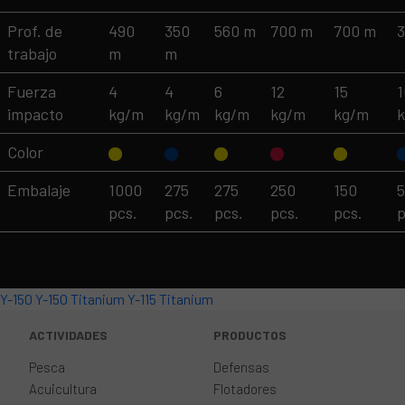
Prof. de
490
350
560 m
700 m
700 m
trabajo
m
m
Fuerza
4
4
6
12
15
1
impacto
kg/m
kg/m
kg/m
kg/m
kg/m
Color
Embalaje
1000
275
275
250
150
pcs.
pcs.
pcs.
pcs.
pcs.
p
Y-150
Y-150 Titanium
Y-115 Titanium
ACTIVIDADES
PRODUCTOS
Pesca
Defensas
Acuicultura
Flotadores